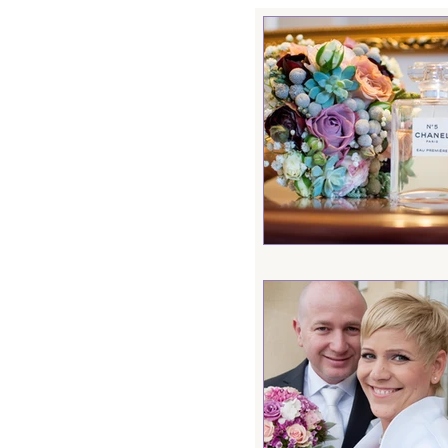
Ajándék
Jegyes
Születésnapi
Üz