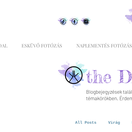
DAL
ESKÜVŐ FOTÓZÁS
NAPLEMENTÉS FOTÓZÁS
the D
Blogbejegyzések talál
témakörökben. Érdeme
All Posts
Virág