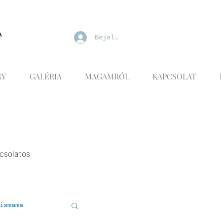
Bejelentkezés
NY
GALÉRIA
MAGAMRÓL
KAPCSOLAT
pcsolatos
ismama