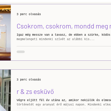
Stúdió
Portré
Kültéri
Karácsonyi
Tip
3 perc olvasás
Csokrom, csokrom, mondd meg 
leti
Igaz még messze van a tavasz, de ebben a szürke, ködös
megmelengeti mindenki szívét az alábbi kis...
3 perc olvasás
r & zs esküvő
Végre eljött fél év utána az, amikor nekiülök és elmes
történetét egy aranyat érő májusi napon. Mindenki elkezdi valamikor, valahol
(lehet, hogy ez nagyon közhelynek számít, de akkor is 