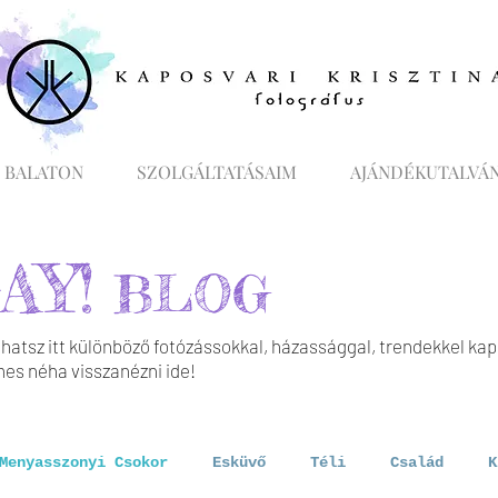
 BALATON
SZOLGÁLTATÁSAIM
AJÁNDÉKUTALVÁ
AY!
BLOG
hatsz itt különböző fotózássokkal, házassággal, trendekkel ka
s néha visszanézni ide!
Menyasszonyi Csokor
Esküvő
Téli
Család
K