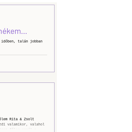
pek
nékem...
 időben, talán jobban
élem Rita & Zsolt
igaz főleg ennél a