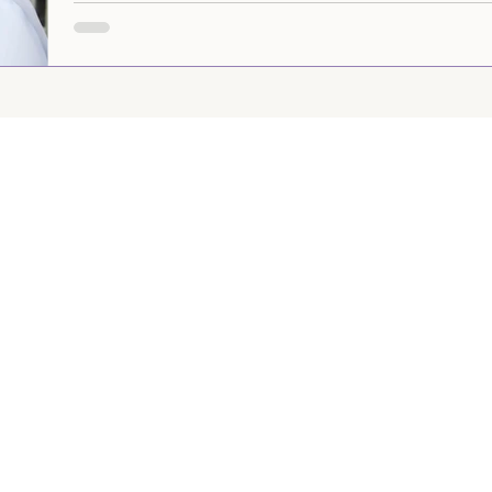
történetnél... esküvőnél, esküvőfotózásnál). Igen, elj
szeretnék csinálni, esküvőt fotózni, sodródni az árral
pillanatokat elkapni a legjobb tudásom és meglátásom s
maximumot kihozni az utolsó szuszig, ak