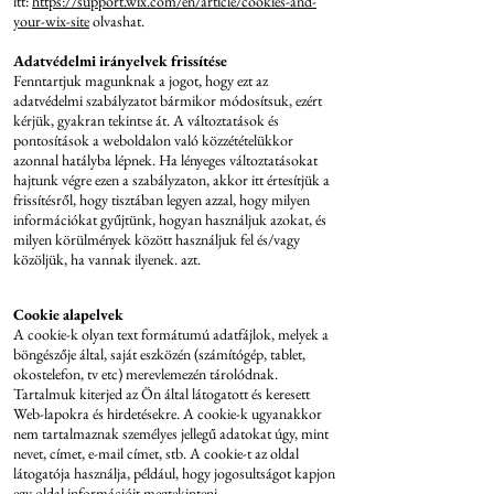
itt:
https://support.wix.com/en/article/cookies-and-
your-wix-site
olvashat.
Adatvédelmi irányelvek frissítése
Fenntartjuk magunknak a jogot, hogy ezt az
adatvédelmi szabályzatot bármikor módosítsuk, ezért
kérjük, gyakran tekintse át. A változtatások és
pontosítások a weboldalon való közzétételükkor
azonnal hatályba lépnek. Ha lényeges változtatásokat
hajtunk végre ezen a szabályzaton, akkor itt értesítjük a
frissítésről, hogy tisztában legyen azzal, hogy milyen
információkat gyűjtünk, hogyan használjuk azokat, és
milyen körülmények között használjuk fel és/vagy
közöljük, ha vannak ilyenek. azt.
Cookie alapelvek
A cookie-k olyan text formátumú adatfájlok, melyek a
böngészője által, saját eszközén (számítógép, tablet,
okostelefon, tv etc) merevlemezén tárolódnak.
Tartalmuk kiterjed az Ön által látogatott és keresett
Web-lapokra és hirdetésekre. A cookie-k ugyanakkor
nem tartalmaznak személyes jellegű adatokat úgy, mint
nevet, címet, e-mail címet, stb. A cookie-t az oldal
látogatója használja, például, hogy jogosultságot kapjon
egy oldal információit megtekinteni.