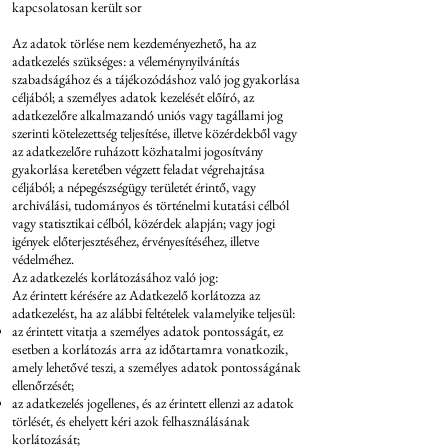
kapcsolatosan került sor
Az adatok törlése nem kezdeményezhető, ha az
adatkezelés szükséges: a véleménynyilvánítás
szabadságához és a tájékozódáshoz való jog gyakorlása
céljából; a személyes adatok kezelését előíró, az
adatkezelőre alkalmazandó uniós vagy tagállami jog
szerinti kötelezettség teljesítése, illetve közérdekből vagy
az adatkezelőre ruházott közhatalmi jogosítvány
gyakorlása keretében végzett feladat végrehajtása
céljából; a népegészségügy területét érintő, vagy
archiválási, tudományos és történelmi kutatási célból
vagy statisztikai célból, közérdek alapján; vagy jogi
igények előterjesztéséhez, érvényesítéséhez, illetve
védelméhez.
Az adatkezelés korlátozásához való jog:
Az érintett kérésére az Adatkezelő korlátozza az
adatkezelést, ha az alábbi feltételek valamelyike teljesül:
az érintett vitatja a személyes adatok pontosságát, ez
esetben a korlátozás arra az időtartamra vonatkozik,
amely lehetővé teszi, a személyes adatok pontosságának
ellenőrzését;
az adatkezelés jogellenes, és az érintett ellenzi az adatok
törlését, és ehelyett kéri azok felhasználásának
korlátozását;