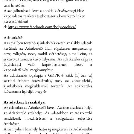
teszi lehetővé.
A szolgáltatással illetve a cookie-k érvényességi ideje
kapcsolatos részletes tájékoztatót a következő linken
keresztül érhető
el:
https://www.facebook.com/help/cookies/
Ajánlatkérés
Az emailben történő ajánlatkérés esetén az alábbi adatok
kerülnek az Adatkezelő által rögzítésre: menyasszony
neve, vőlegény neve, mobil elérhetőség, e-mail cím, az
esküvő dátuma, esküvő helyszíne. Az adatkezelés célja az
ügyfelekkel való kapcsolattartás, illetve a
kapcsolatfelvétel megkönnyítése.
Az adatkezelés jogalapja a GDPR 6. cikk (1) bek. a)
szerinti érintett hozzájárulás, mely az konzultáció-,
ajánlatkérés megküldésével történik. Az adatkezelés
időtartama legfeljebb egy év.
Az adatkezelés szabályai
Az adatokat az Adatkezelő kezeli. Az adatkezelések helye
az Adatkezelő székhelye. Az adatokhoz az Adatkezelő
rendelkezik hozzáféréssel, a szolgáltatás teljesítése
érdekében.
Amennyiben bármely hatóság megkeresi az Adatkezelőt