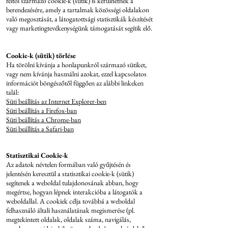
féltől származó cookie-k (sütik) is kerülhetnek a
berendezésére, amely a tartalmak közösségi oldalakon
való megosztását, a látogatottsági statisztikák készítését
vagy marketingtevékenységünk támogatását segítik elő.
Cookie-k (sütik) törlése
Ha törölni kívánja a honlapunkról származó sütiket,
vagy nem kívánja használni azokat, ezzel kapcsolatos
információt böngészőtől függően az alábbi linkeken
talál:
Süti beállítás az Internet Explorer-ben
Süti beállítás a Firefox-ban
Süti beállítás a Chrome-ban
Süti beállítás a Safari-ban
Statisztikai Cookie-k
Az adatok névtelen formában való gyűjtésén és
jelentésén keresztül a statisztikai cookie-k (sütik)
segítenek a weboldal tulajdonosának abban, hogy
megértse, hogyan lépnek interakcióba a látogatók a
weboldallal. A cookiek célja továbbá a weboldal
felhasználó általi használatának megismerése (pl.
megtekintett oldalak, oldalak száma, navigálás,