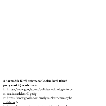
A harmadik féltől származó Cookie-król (third
party cookie) részletesen
itt:
https://www.google.com/policies/technologies/type
s/
, az adatvédelemről pedig
itt:
https://www.google.com/analytics/learn/privacy.ht
ml?hl=hu
és