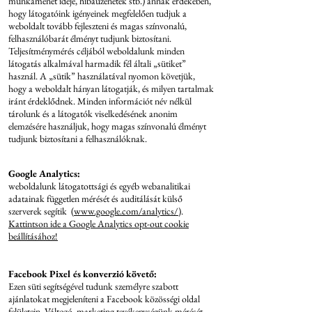
munkamenet ideje, hibaüzenetek stb.) annak érdekében,
hogy látogatóink igényeinek megfelelően tudjuk a
weboldalt tovább fejleszteni és magas színvonalú,
felhasználóbarát élményt tudjunk biztosítani.
Teljesítménymérés céljából weboldalunk minden
látogatás alkalmával harmadik fél általi „sütiket”
használ. A „sütik” használatával nyomon követjük,
hogy a weboldalt hányan látogatják, és milyen tartalmak
iránt érdeklődnek. Minden információt név nélkül
tárolunk és a látogatók viselkedésének anonim
elemzésére használjuk, hogy magas színvonalú élményt
tudjunk biztosítani a felhasználóknak.
Google Analytics:
weboldalunk látogatottsági és egyéb webanalitikai
adatainak független mérését és auditálását külső
szerverek segítik (
www.google.com/analytics/
).
Kattintson ide a Google Analytics opt-out cookie
beállításához!
Facebook Pixel és konverzió követő:
Ezen süti segítségével tudunk személyre szabott
ajánlatokat megjeleníteni a Facebook közösségi oldal
felületein. Változó, marketing tevékenységünk mérését