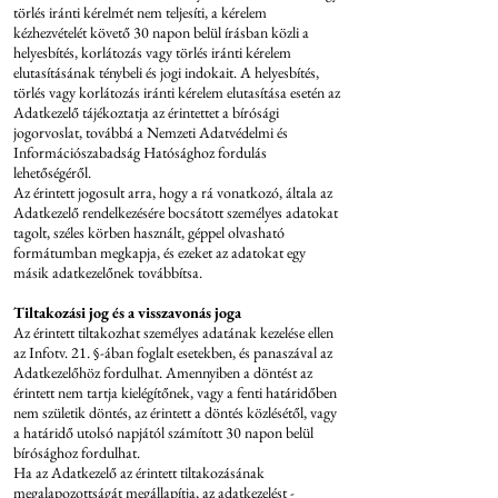
törlés iránti kérelmét nem teljesíti, a kérelem
kézhezvételét követő 30 napon belül írásban közli a
helyesbítés, korlátozás vagy törlés iránti kérelem
elutasításának ténybeli és jogi indokait. A helyesbítés,
törlés vagy korlátozás iránti kérelem elutasítása esetén az
Adatkezelő tájékoztatja az érintettet a bírósági
jogorvoslat, továbbá a Nemzeti Adatvédelmi és
Információszabadság Hatósághoz fordulás
lehetőségéről.
Az érintett jogosult arra, hogy a rá vonatkozó, általa az
Adatkezelő rendelkezésére bocsátott személyes adatokat
tagolt, széles körben használt, géppel olvasható
formátumban megkapja, és ezeket az adatokat egy
másik adatkezelőnek továbbítsa.
Tiltakozási jog és a visszavonás joga
Az érintett tiltakozhat személyes adatának kezelése ellen
az Infotv. 21. §-ában foglalt esetekben, és panaszával az
Adatkezelőhöz fordulhat. Amennyiben a döntést az
érintett nem tartja kielégítőnek, vagy a fenti határidőben
nem születik döntés, az érintett a döntés közlésétől, vagy
a határidő utolsó napjától számított 30 napon belül
bírósághoz fordulhat.
Ha az Adatkezelő az érintett tiltakozásának
megalapozottságát megállapítja, az adatkezelést -