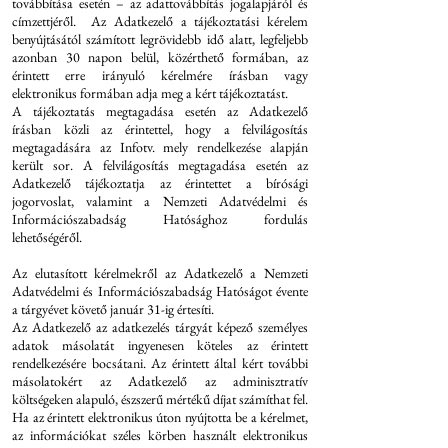
továbbítása esetén – az adattovábbítás jogalapjáról és
címzettjéről. Az Adatkezelő a tájékoztatási kérelem
benyújtásától számított legrövidebb idő alatt, legfeljebb
azonban 30 napon belül, közérthető formában, az
érintett erre irányuló kérelmére írásban vagy
elektronikus formában adja meg a kért tájékoztatást.
A tájékoztatás megtagadása esetén az Adatkezelő
írásban közli az érintettel, hogy a felvilágosítás
megtagadására az Infotv. mely rendelkezése alapján
került sor. A felvilágosítás megtagadása esetén az
Adatkezelő tájékoztatja az érintettet a bírósági
jogorvoslat, valamint a Nemzeti Adatvédelmi és
Információszabadság Hatósághoz fordulás
lehetőségéről.
Az elutasított kérelmekről az Adatkezelő a Nemzeti
Adatvédelmi és Információszabadság Hatóságot évente
a tárgyévet követő január 31-ig értesíti.
Az Adatkezelő az adatkezelés tárgyát képező személyes
adatok másolatát ingyenesen köteles az érintett
rendelkezésére bocsátani. Az érintett által kért további
másolatokért az Adatkezelő az adminisztratív
költségeken alapuló, észszerű mértékű díjat számíthat fel.
Ha az érintett elektronikus úton nyújtotta be a kérelmet,
az információkat széles körben használt elektronikus