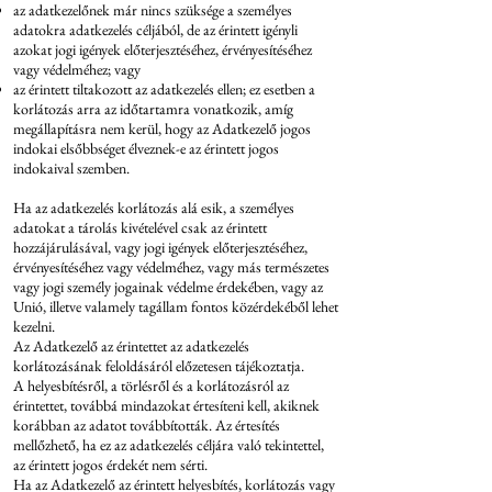
az adatkezelőnek már nincs szüksége a személyes
adatokra adatkezelés céljából, de az érintett igényli
azokat jogi igények előterjesztéséhez, érvényesítéséhez
vagy védelméhez; vagy
az érintett tiltakozott az adatkezelés ellen; ez esetben a
korlátozás arra az időtartamra vonatkozik, amíg
megállapításra nem kerül, hogy az Adatkezelő jogos
indokai elsőbbséget élveznek-e az érintett jogos
indokaival szemben.
Ha az adatkezelés korlátozás alá esik, a személyes
adatokat a tárolás kivételével csak az érintett
hozzájárulásával, vagy jogi igények előterjesztéséhez,
érvényesítéséhez vagy védelméhez, vagy más természetes
vagy jogi személy jogainak védelme érdekében, vagy az
Unió, illetve valamely tagállam fontos közérdekéből lehet
kezelni.
Az Adatkezelő az érintettet az adatkezelés
korlátozásának feloldásáról előzetesen tájékoztatja.
A helyesbítésről, a törlésről és a korlátozásról az
érintettet, továbbá mindazokat értesíteni kell, akiknek
korábban az adatot továbbították. Az értesítés
mellőzhető, ha ez az adatkezelés céljára való tekintettel,
az érintett jogos érdekét nem sérti.
Ha az Adatkezelő az érintett helyesbítés, korlátozás vagy