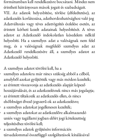
formátumban kell rendelkezésre bocsátani. Mindez nem
érintheti hátrányosan mások jogait és szabadságait.
VII. Az adatok helyesbítése, törlése (elfeledtetése), az
adatkezelés korlátozása, adathordozhatósághoz való jog
Adatváltozás vagy téves adatrögzítés észlelése esetén, az
érintett kérheti kezelt adatainak helyesbítését. A téves
adatot az Adatkezelő indokolatlan késedelem nélkül
helyesbíti. Ha a személyes adat a valóságnak nem felel
meg, és a valóságnak megfelelő személyes adat az
Adatkezelő rendelkezésére áll, a személyes adatot az
Adatkezelő helyesbíti.
A személyes adatot törölni kell, ha a
személyes adatokra már nincs szükség abból a célból,
amelyből azokat gyűjtötték vagy más módon kezelték;
az érintett visszavonja az adatkezelés alapját képező
hozzájárulását, és az adatkezelésnek nincs más jogalapja;
az érintett tiltakozik az adatkezelés ellen, és nincs
elsőbbséget élvező jogszerű ok az adatkezelésre;
a személyes adatokat jogellenesen kezelték;
a személyes adatokat az adatkezelőre alkalmazandó
uniós vagy tagállami jogban előírt jogi kötelezettség
teljesítéséhez törölni kell;
a személyes adatok gyűjtésére információs
társadalommal összefüggő szolgáltatások kínálásával