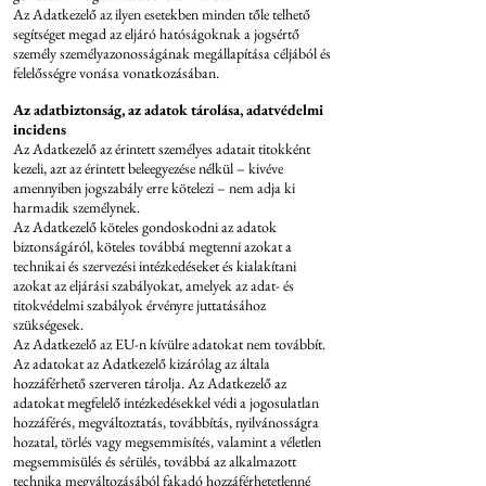
Az Adatkezelő az ilyen esetekben minden tőle telhető
segítséget megad az eljáró hatóságoknak a jogsértő
személy személyazonosságának megállapítása céljából és
felelősségre vonása vonatkozásában.
Az adatbiztonság, az adatok tárolása, adatvédelmi
incidens
Az Adatkezelő az érintett személyes adatait titokként
kezeli, azt az érintett beleegyezése nélkül – kivéve
amennyiben jogszabály erre kötelezi – nem adja ki
harmadik személynek.
Az Adatkezelő köteles gondoskodni az adatok
biztonságáról, köteles továbbá megtenni azokat a
technikai és szervezési intézkedéseket és kialakítani
azokat az eljárási szabályokat, amelyek az adat- és
titokvédelmi szabályok érvényre juttatásához
szükségesek.
Az Adatkezelő az EU-n kívülre adatokat nem továbbít.
Az adatokat az Adatkezelő kizárólag az általa
hozzáférhető szerveren tárolja. Az Adatkezelő az
adatokat megfelelő intézkedésekkel védi a jogosulatlan
hozzáférés, megváltoztatás, továbbítás, nyilvánosságra
hozatal, törlés vagy megsemmisítés, valamint a véletlen
megsemmisülés és sérülés, továbbá az alkalmazott
technika megváltozásából fakadó hozzáférhetetlenné