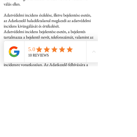
válás ellen.
Adatvédelmi incidens észlelése, illetve bejelentése esetén,
az Adatkezelő haladéktalanul megkezdi az adatvédelmi
incidens kivizsgálását és értékelését.
Adatvédelmi incidens bejelentése esetén, a bejelentés
tartalmazza a bejelentő nevét, telefonszámát, valamint az
incidens tárgyát, rövid leírását és azt, hogy az incidens
érinti-e az Adatkezelő informatikai rendszerét.
Az Adatkezelő megvizsgálja a bejelentést és amennyiben
szükséges a bejelentőtől további adatokat kér az
incidensre vonatkozóan. Az Adatkezelő felhívására a
bejelentő köteles megadni: az adatvédelmi incidens
bekövetkezésének időpontját és helyét, egyéb
körülményeit, az érintett adatok körét, mennyiségét, az
érintett személyek körét és számát, várható hatásait, az
adatvédelmi incidens megelőzésére, következményeinek
enyhítésére megtett intézkedések felsorolását.
A bejelentő az adatszolgáltatást haladéktalanul, de
legkésőbb 24 órán belül teljesíti az Adatkezelő részére.
Amennyiben az adatvédelmi incidens értékelése
vizsgálatot igényel, az Adatkezelő lefolytatja a vizsgálatot.
A vizsgálatnak tartalmaznia kell, hogy az adatvédelmi
incidens magas kockázattal jár-e az érintettek jogaira és