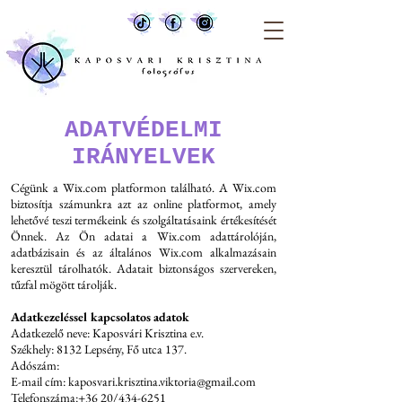
ADATVÉDELMI
IRÁNYELVEK
Cégünk a Wix.com platformon található. A Wix.com
biztosítja számunkra azt az online platformot, amely
lehetővé teszi termékeink és szolgáltatásaink értékesítését
Önnek. Az Ön adatai a Wix.com adattárolóján,
adatbázisain és az általános Wix.com alkalmazásain
keresztül tárolhatók. Adatait biztonságos szervereken,
tűzfal mögött tárolják.
Adatkezeléssel kapcsolatos adatok
Adatkezelő neve: Kaposvári Krisztina e.v.
Székhely: 8132 Lepsény, Fő utca 137.
Adószám:
E-mail cím:
kaposvari.krisztina.viktoria@gmail.com
Telefonszáma:+36 20/434-6251