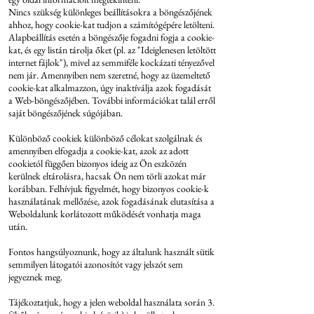
Nincs szükség különleges beállításokra a böngészőjének
ahhoz, hogy cookie-kat tudjon a számítógépére letölteni.
Alapbeállítás esetén a böngészője fogadni fogja a cookie-
kat, és egy listán tárolja őket (pl. az "Ideiglenesen letöltött
internet fájlok"), mivel az semmiféle kockázati tényezővel
nem jár. Amennyiben nem szeretné, hogy az üzemeltető
cookie-kat alkalmazzon, úgy inaktíválja azok fogadását
a Web-böngészőjében. További információkat talál erről
saját böngészőjének súgójában.
Különböző cookiek különböző célokat szolgálnak és
amennyiben elfogadja a cookie-kat, azok az adott
cookietól függően bizonyos ideig az Ön eszközén
kerülnek eltárolásra, hacsak Ön nem törli azokat már
korábban. Felhívjuk figyelmét, hogy bizonyos cookie-k
használatának mellőzése, azok fogadásának elutasítása a
Weboldalunk korlátozott működését vonhatja maga
után.
Fontos hangsúlyoznunk, hogy az általunk használt sütik
semmilyen látogatói azonosítót vagy jelszót sem
jegyeznek meg.
Tájékoztatjuk, hogy a jelen weboldal használata során 3.