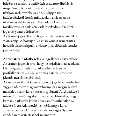
beleértve a további adatfelvételt és adattovábbítást is -
megszünteti, és az adatokat zárolja, valamint a
tiltakozásról, továbbá az annak alapján tett
intézkedésekről értesíti mindazokat, akik részére a
tiltakozással érintett személyes adatot korábban
továbbította, és akik kötelesek intézkedni a tiltakozási
jog érvényesítése érdekében.
Az érintett jogosult arra, hogy hozzájárulását bármikor
visszavonja. A hozzájárulás visszavonása nem érinti a
hozzájáruláson alapuló, a visszavonás előtti adatkezelés
jogszerűségét.
Automatizált adatkezelés, a jogellenes adatkezelés
Az érintett jogosult arra, hogy ne terjedjen ki rá az olyan,
kizárólag automatizált adatkezelésen – ideértve a
profilalkotást is – alapuló döntés hatálya, amely őt
jelentős mértékben érintené.
Az Adatkezelő az érintett adatainak jogellenes kezelésével
vagy az adatbiztonság követelményeinek megszegésével
másnak okozott kárt köteles megtéríteni. Az Adatkezelő
mentesül a felelősség alól, amennyiben bizonyítja, hogy a
kárt az adatkezelés körén kívül eső elháríthatatlan ok
idézte elő. Az Adatkezelő nem téríti meg a kárt,
amennyiben az a károsult szándékos vagy súlyosan
gondatlan magatartásából származott.