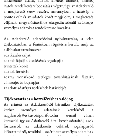
tájékoztatás adása, adatok közlése, átadása, illetőleg
iratok rendelkezésre bocsátása végett, úgy az Adatkezelő
a megkereső szerv részére, amennyiben a hatóság a
pontos célt és az adatok körét megjelölte, a megkeresés
céljának megvalósításához elengedhetetlenül szükséges
személyes adatokat rendelkezésre bocsátja.
Az Adatkezelő adatvédelmi nyilvántartása, a jelen
tájékoztatóban a fentiekben rögzítésre került, mely az
alábbiakat tartalmazza:
adatkezelés célját
adatok fajtáját, kezelésének jogalapját
érintettek körét
adatok forrását
adatra vonatkozó esetleges továbbításának fajtáját,
címzettjét és jogalapját
az adott adatfajta törlésének határidejét
Tájékoztatás és a hozzáféréshez való jog
Az érintett az Adatkezelőtől bármikor tájékoztatást
kérhet személyes adatainak kezeléséről a
nagykaroly@eskuvoiriportfoto.hu
e-mail címen
keresztül, így az Adatkezelő által kezelt adatairól, azok
forrásáról, az adatkezelés céljáról, jogalapjáról,
időtartamáról, továbbá – az érintett személyes adatainak