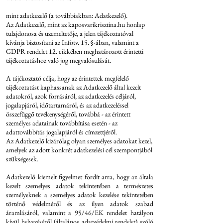
mint adatkezelő (a továbbiakban: Adatkezelő).
Az Adatkezelő, mint az kaposvarikrisztina.hu honlap
tulajdonosa és üzemeltetője, a jelen tájékoztatóval
kívánja biztosítani az Infotv. 15. §-ában, valamint a
GDPR rendelet 12. cikkében meghatározott érintetti
tájékoztatáshoz való jog megvalósulását.
A tájékoztató célja, hogy az érintettek megfelelő
tájékoztatást kaphassanak az Adatkezelő által kezelt
adatokról, azok forrásáról, az adatkezelés céljáról,
jogalapjáról, időtartamáról, és az adatkezeléssel
összefüggő tevékenységéről, továbbá - az érintett
személyes adatainak továbbítása esetén - az
adattovábbítás jogalapjáról és címzettjéről.
Az Adatkezelő kizárólag olyan személyes adatokat kezel,
amelyek az adott konkrét adatkezelési cél szempontjából
szükségesek.
Adatkezelő kiemelt figyelmet fordít arra, hogy az általa
kezelt személyes adatok tekintetében a természetes
személyeknek a személyes adatok kezelése tekintetében
történő védelméről és az ilyen adatok szabad
áramlásáról, valamint a 95/46/EK rendelet hatályon
kívül helyezéséről (általános adatvédelmi rendelet) szóló