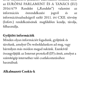
az EURÓPAI PARLAMENT ÉS A TANÁCS (EU)
2016/679 Rendelet („Rendelet”) valamint az
információs önrendelkezési jogról és az
információszabadságról szóló 2011. évi CXII. törvény
(Infotv.) rendelkezéseinek megfelelően kezelje, tárolja,
felhasználja.
Gyűjtött információk
Minden olyan információt fogadunk, gyűjtünk és
tárolunk, amelyet Ön weboldalunkon ad meg, vagy
bármilyen más módon megad nekünk. Ezenkívül
összegyűjtjük az Internet protokoll (IP) címét, amelyet a
számítógép internethez való csatlakoztatásához
használnak
Alkalmazott Cookie-k