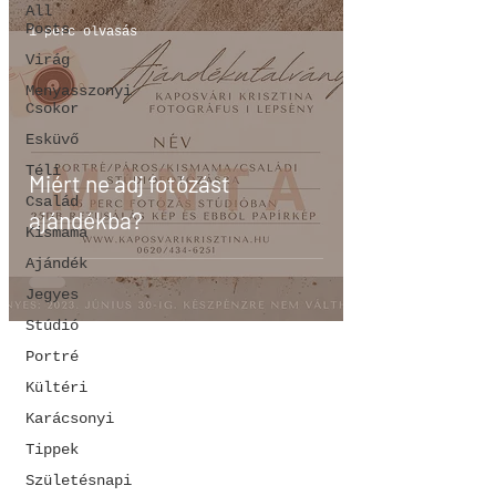
All
Posts
1 perc olvasás
Virág
Menyasszonyi
Csokor
Esküvő
Téli
Miért ne adj fotózást
Család
ajándékba?
Kismama
Ajándék
Jegyes
Stúdió
Portré
Kültéri
Karácsonyi
Tippek
Születésnapi