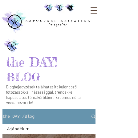
the DAY!
BLOG
Blogbejegyzések találhatsz itt különböző
fotózássokkal, házassággal, trendekkel
kapcsolatos témakörökben. Érdemes néha
visszanézni ide!
the DAY!/Blog
Ajándék