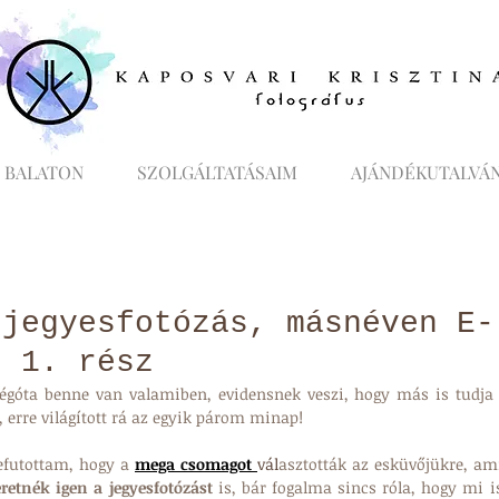
 BALATON
SZOLGÁLTATÁSAIM
AJÁNDÉKUTALVÁ
 jegyesfotózás, másnéven E-
? 1. rész
góta benne van valamiben, evidensnek veszi, hogy más is tudja a
, erre világított rá az egyik párom minap!
efutottam, hogy a
mega csomagot 
vál
asztották az esküvőjükre, ami
eretnék igen a jegyesfotózást
 is, bár fogalma sincs róla, hogy mi is