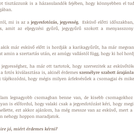
got tisztázzunk is a házasulandók fejében, hogy könnyebben el tud
ágában.
ról, mi is az a 
jegyesfotózás, jegyesség.
  Esküvő előtti időszakban,
s, amit az eljegyzési gyűrű, jegygyűrű szokott a menyasszony
 akik már esküvő előtt is hordják a karikagyűrűt, ha már megvan
 amin a szertartás után, ez amúgy vallástól függ, hogy ki hol hord
jegyességhez, ha már ott tartotok, hogy szervezitek az esküvőtöke
 a fotós kiválasztása is, akinél érdemes
 személyre szabott árajánla
 tájékozódni, hogy mégis milyen árfekvésűek a csomagjai és miket
nálam legnagyobb csomagban benne van, de kisebb csomagokhoz i
lyan is előfordul, hogy valaki csak a jegyesfotózást kéri, hogy megi
ellette, ezt akkor ajánlom, ha még messze van az esküvő, mert a 
gén nehogy hoppon maradjatok.
mire jó, miért érdemes kérni?