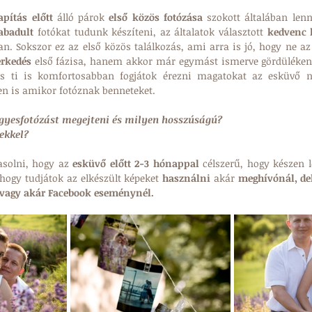
pítás előtt
 álló párok 
első közös fotózása
 szokott általában lenn
zabadult
 fotókat tudunk készíteni, az általatok választott 
kedvenc 
rkedés
 első fázisa, hanem akkor már egymást ismerve gördülékeny
 ti is komfortosabban fogjátok érezni magatokat az esküvő n
en is amikor fotóznak benneteket.  
gyesfotózást megejteni és milyen hosszúságú?
ekkel?
solni, hogy az 
esküvő előtt 2-3 hónappal
 célszerű, hogy készen l
hogy tudjátok az elkészült képeket 
használni 
akár 
meghívónál, dek
vagy akár Facebook eseménynél.