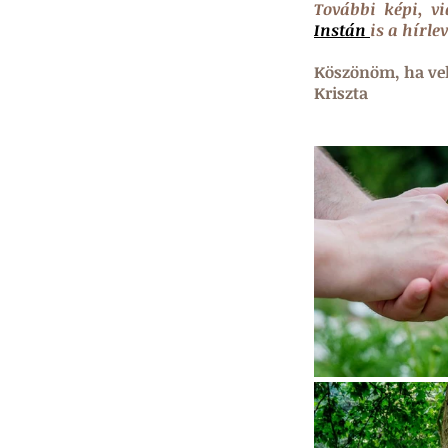
További képi, v
Instán 
is a hírle
Köszönöm, ha vel
Kriszta 