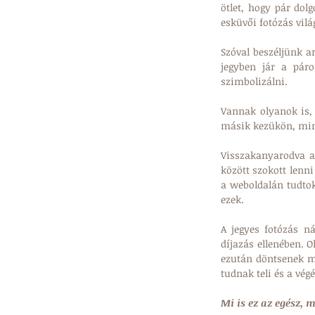
ötlet, hogy pár dol
esküvői fotózás vil
Szóval beszéljünk ar
jegyben jár a páro
szimbolizálni. 
Vannak olyanok is,
másik kezükön, mint
Visszakanyarodva a 
között szokott lenni
a weboldalán tudtok
ezek.
A jegyes fotózás 
díjazás ellenében. O
ezután döntsenek m
tudnak teli és a vé
Mi is ez az egész, 