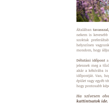
Általában 
tavasszal
nekem is kevesebb 
szoktak preferált
helyszínen vagyunk
mondom, hogy álljun
Délutáni időpont
 a
jelennek meg a tűz
akár a kékórába is
időpontját. Van, ho
épület vagy egyéb té
hogy pontosabb képe
Ha szívesen olv
kattintsatok ide.