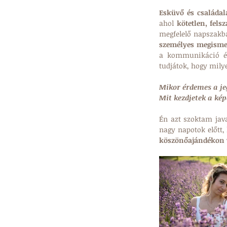
Esküvő és családala
ahol 
kötetlen, fels
személyes megisme
a kommunikáció és
tudjátok, hogy mily
Mikor érdemes a je
Mit kezdjetek a kép
Én azt szoktam java
nagy napotok előtt, 
köszönőajándékon 