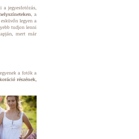
i a jegyesfotózás, 
helyszíneteken
, a 
megfelelő napszakban. Sokszor ez az első közös találkozás, ami arra is jó, hogy ne az esküvőn legyen a 
ebb tudjon lenni 
apján, mert már 
egyenek a fotók a 
oráció részének, 