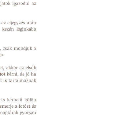
jatok igazodni az 
 az eljegyzés után 
 kezén leginkább 
, csak mondjuk a 
ja.
t, akkor az elsők 
tot
 kérni, de jó ha 
 is tartalmaznak 
s kérhető külön 
smerje a fotóst és 
naptárak gyorsan 