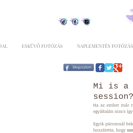
DAL
ESKÜVŐ FOTÓZÁS
NAPLEMENTÉS FOTÓZÁS
Megosztom
Mi is a
session
Ha az ember már ré
egyáltalán nincs így
Egyik páromnál bel
hozzátette, hogy 
sz