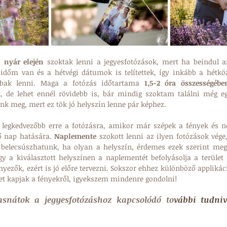
, nyár elején 
szoktak lenni a jegyesfotózások, mert ha beindul az
időm van és a hétvégi dátumok is telítettek, így inkább a hétköz
abbak lenni. Maga a fotózás időtartama 
1,5-2 óra összességébe
, de lehet ennél rövidebb is, bár mindig szoktam találni még egy
k meg, mert ez tök jó helyszín lenne pár képhez.
 legkedvezőbb erre a fotózásra, amikor már szépek a fények és n
ő nap hatására. 
Naplemente 
szokott lenni az ilyen fotózások vége,
 belecsúszhatunk, ha olyan a helyszín, érdemes ezek szerint megb
gy a kiválasztott helyszínen a naplementét befolyásolja a terület 
nyezők, ezért is jó előre tervezni. Sokszor ehhez különböző applikáci
t kapjak a fényekről, igyekszem mindenre gondolni!
asnátok a jegyesfotózáshoz kapcsolódó to
vábbi tudniv