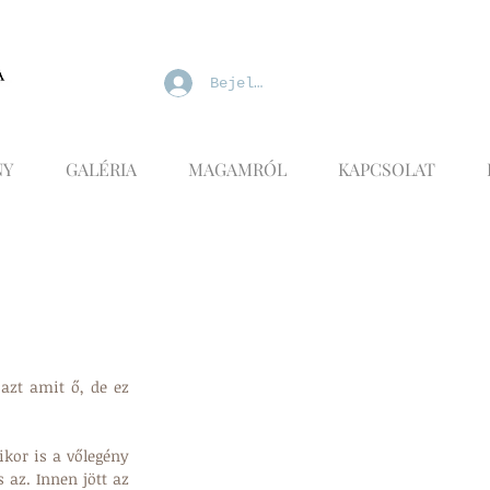
Bejelentkezés
NY
GALÉRIA
MAGAMRÓL
KAPCSOLAT
zt amit ő, de ez 
kor is a vőlegény 
 az. Innen jött az 