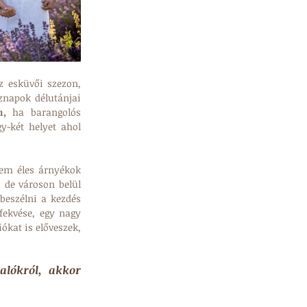
 esküvői szezon, 
napok délutánjai 
n,
 ha barangolós 
-két helyet ahol 
em éles árnyékok 
 de városon belül 
eszélni a kezdés 
fekvése, egy nagy 
ókat is előveszek, 
alókról, akkor 