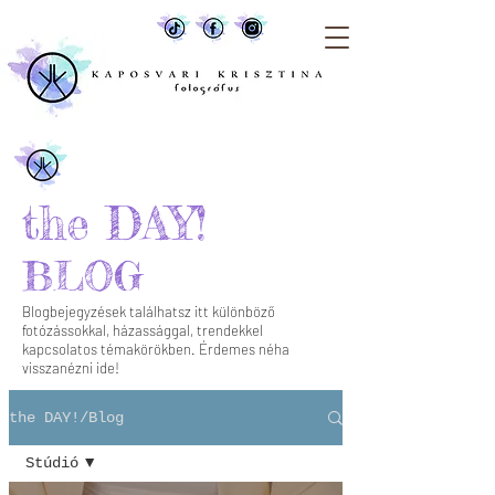
the DAY!
BLOG
Blogbejegyzések találhatsz itt különböző
fotózássokkal, házassággal, trendekkel
kapcsolatos témakörökben. Érdemes néha
visszanézni ide!
the DAY!/Blog
Stúdió