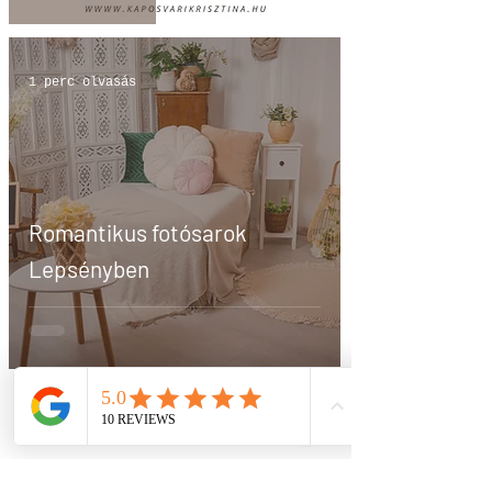
1 perc olvasás
Romantikus fotósarok
Lepsényben