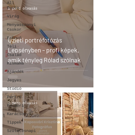
All
Posts
1 perc olvasás
Virág
Menyasszonyi
Csokor
Esküvő
Üzleti portréfotózás
Téli
Lepsényben – profi képek,
Család
amik tényleg Rólad szólnak
Kismama
Ajándék
Jegyes
Stúdió
Portré
2 perc olvasás
Kültéri
Karácsonyi
Tippek
Születésnapi