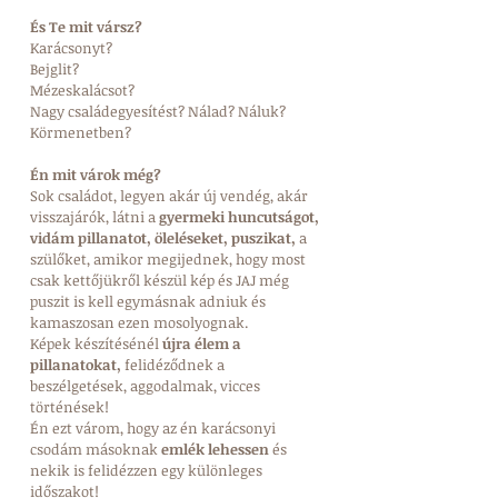
És Te mit vársz?
Karácsonyt?
Bejglit?
Mézeskalácsot? 
Nagy családegyesítést? Nálad? Náluk? 
Körmenetben?
Én mit várok még? 
Sok családot, legyen akár új vendég, akár 
visszajárók, látni a 
gyermeki huncutságot, 
vidám pillanatot, öleléseket, puszikat, 
a 
szülőket, amikor megijednek, hogy most 
csak kettőjükről készül kép és JAJ még 
puszit is kell egymásnak adniuk és 
kamaszosan ezen mosolyognak.
Képek készítésénél
 újra élem a 
pillanatokat,
 felidéződnek a 
beszélgetések, aggodalmak, vicces 
történések!
Én ezt várom, hogy az én karácsonyi 
csodám másoknak 
emlék lehessen
 és 
nekik is felidézzen egy különleges 
időszakot!