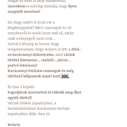
magát és nem is akar hazamenni.
Gyerekem 
is mindig mondja, hogy
 ilyen 
nappalit szeretne! 
De, hogy miért is írom ezt a 
blogbejegyzést? Mert csacsogok én itt 
mindenről és senki nem szól rá, aztán 
csak a lényegről nem írok...
Szóval a lényeg az lenne, hogy 
megmutassam, hogy milyen is lett a
 2024-
es karácsonyi dekorációm
, ahol 
várlak 
titeket kismama-, családi-, páros-, 
portré fotózásra!
Karácsonyi fotózási csomagok és még 
elérhető időpontok miatt katt
 IDE.
És íme a képek! 
Fogadjátok szeretettel és töltsük meg őket 
együtt élettel! 
Várlak titeket Lepsényben, a 
fotóstúdiómban! Karácsonyi fotózás 
Lepsényben 2024 -ben is!
Kriszta