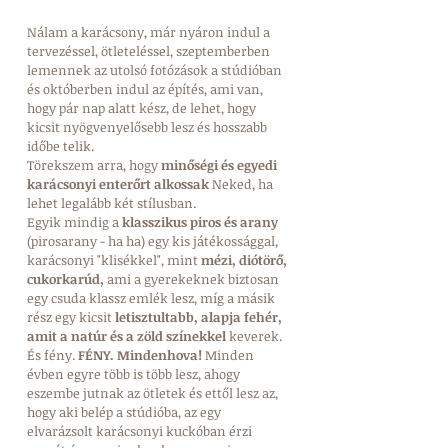
Nálam a karácsony, már nyáron indul a 
tervezéssel, ötleteléssel, szeptemberben 
lemennek az utolsó fotózások a stúdióban 
és októberben indul az építés, ami van, 
hogy pár nap alatt kész, de lehet, hogy 
kicsit nyögvenyelősebb lesz és hosszabb 
időbe telik.
Törekszem arra, hogy
 minőségi és egyedi 
karácsonyi enterőrt alkossak 
Neked, ha 
lehet legalább két stílusban. 
Egyik mindig a 
klasszikus piros és arany
(pirosarany - ha ha) egy kis játékossággal, 
karácsonyi "klisékkel", mint 
mézi, diótörő, 
cukorkarúd, 
ami a gyerekeknek biztosan 
egy csuda klassz emlék lesz, míg a másik 
rész egy kicsit 
letisztultabb, alapja fehér, 
amit a natúr és a zöld színekkel
 keverek. 
És fény.
 FÉNY. Mindenhova!
 Minden 
évben egyre több is több lesz, ahogy 
eszembe jutnak az ötletek és ettől lesz az, 
hogy aki belép a stúdióba, az egy 
elvarázsolt karácsonyi kuckóban érzi 