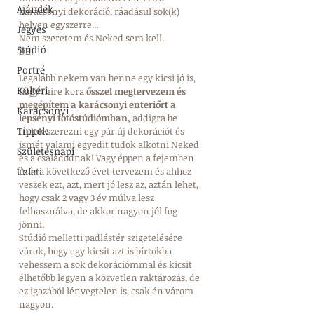
Ajándék
karácsonyi dekoráció, ráadásul sok(k) 
helyen egyszerre...
Jegyes
Nem szeretem és Neked sem kell.
Stúdió
DE!
Portré
Legalább nekem van benne egy kicsi jó is, 
Kültéri
hogy mire kora
 ősszel megtervezem és 
megépítem a karácsonyi enteriőrt a 
Karácsonyi
lepsényi fotóstúdiómban,
 addigra be 
Tippek
tudok szerezni egy pár új dekorációt és 
ismét valami egyedit tudok alkotni Neked 
Születésnapi
és a családodnak! Vagy éppen a fejemben 
Üzleti
már a következő évet tervezem és ahhoz 
veszek ezt, azt, mert jó lesz az, aztán lehet, 
hogy csak 2 vagy 3 év múlva lesz 
felhasználva, de akkor nagyon jól fog 
jönni. 
Stúdió melletti padlástér szigetelésére 
várok, hogy egy kicsit azt is bírtokba 
vehessem a sok dekorációmmal és kicsit 
élhetőbb legyen a közvetlen raktározás, de 
ez igazából lényegtelen is, csak én várom 
nagyon.