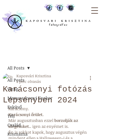
Bejegyzés
All Posts
Kaposvári Krisztina
All Posts
2 perc olvasás
Karácsonyi fotózás
Virág
Menyasszonyi Csokor
Lepsényben 2024
Esküvő
Karácsony. 
Karácsonyi őrület.
Téli
Már augusztusban ezzel 
borzolják az 
Család
idegeinket.. 
igen az enyémet is.
Én is sokkot kapok, hogy augusztus végén 
Kismama
mindent ellep a Halloweeen-i és a 