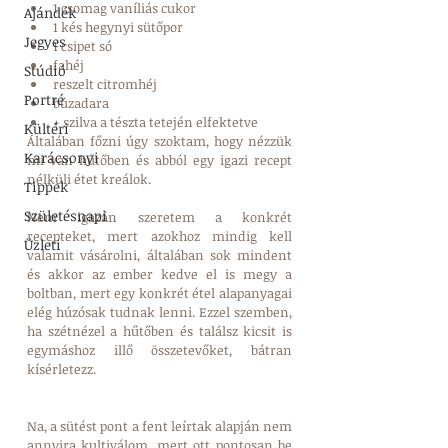
1 csomag vaníliás cukor  
Ajándék
1 kés hegynyi sütőpor  
Jegyes
1 csipet só  
fahéj  
Stúdió
reszelt citromhéj  
Portré
búzadara  
+ szilva a tészta tetején elfektetve 
Kültéri
Általában főzni úgy szoktam, hogy nézzük 
Karácsonyi
mi van hűtőben és abból egy igazi recept 
nélküli étet kreálok.
Tippek
Születésnapi
Nem igazán szeretem a konkrét 
recepteket, mert azokhoz mindig kell 
Üzleti
valamit vásárolni, általában sok mindent 
és akkor az ember kedve el is megy a 
boltban, mert egy konkrét étel alapanyagai 
elég húzósak tudnak lenni. Ezzel szemben, 
ha szétnézel a hűtőben és találsz kicsit is 
egymáshoz illő összetevőket, bátran 
kísérletezz. 
Na, a sütést pont a fent leírtak alapján nem 
annyira kultiválom, mert ott pontosan be 