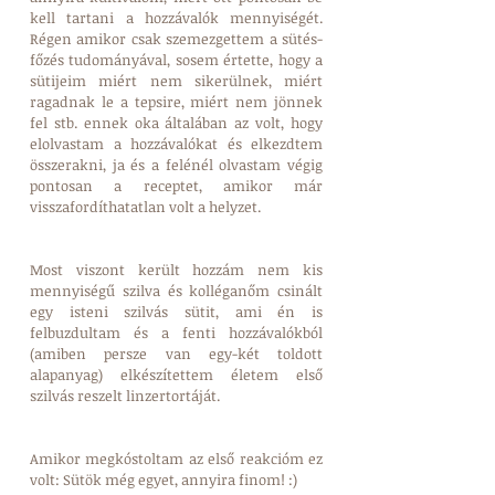
kell tartani a hozzávalók mennyiségét. 
Régen amikor csak szemezgettem a sütés-
főzés tudományával, sosem értette, hogy a 
sütijeim miért nem sikerülnek, miért 
ragadnak le a tepsire, miért nem jönnek 
fel stb. ennek oka általában az volt, hogy 
elolvastam a hozzávalókat és elkezdtem 
összerakni, ja és a felénél olvastam végig 
pontosan a receptet, amikor már 
visszafordíthatatlan volt a helyzet.
Most viszont került hozzám nem kis 
mennyiségű szilva és kolléganőm csinált 
egy isteni szilvás sütit, ami én is 
felbuzdultam és a fenti hozzávalókból 
(amiben persze van egy-két toldott 
alapanyag) elkészítettem életem első 
szilvás reszelt linzertortáját. 
Amikor megkóstoltam az első reakcióm ez 
volt: Sütök még egyet, annyira finom! :)