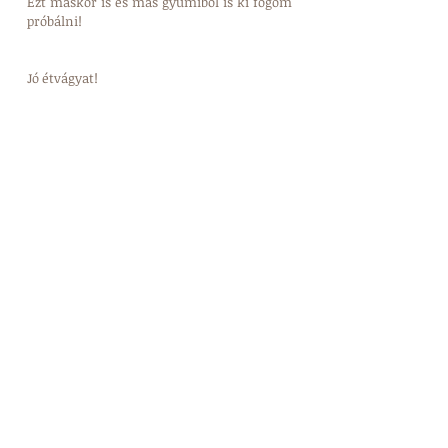
Ezt máskor is és más gyümiből is ki fogom 
próbálni!
Jó étvágyat! 