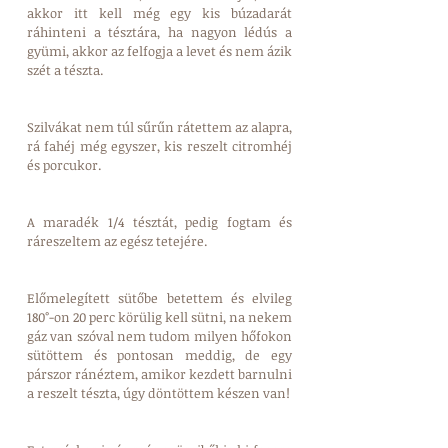
akkor itt kell még egy kis búzadarát 
ráhinteni a tésztára, ha nagyon lédús a 
gyümi, akkor az felfogja a levet és nem ázik 
szét a tészta. 
Szilvákat nem túl sűrűn rátettem az alapra, 
rá fahéj még egyszer, kis reszelt citromhéj 
és porcukor.
A maradék 1/4 tésztát, pedig fogtam és 
ráreszeltem az egész tetejére.
Előmelegített sütőbe betettem és elvileg 
180°-on 20 perc körülig kell sütni, na nekem 
gáz van szóval nem tudom milyen hőfokon 
sütöttem és pontosan meddig, de egy 
párszor ránéztem, amikor kezdett barnulni 
a reszelt tészta, úgy döntöttem készen van!