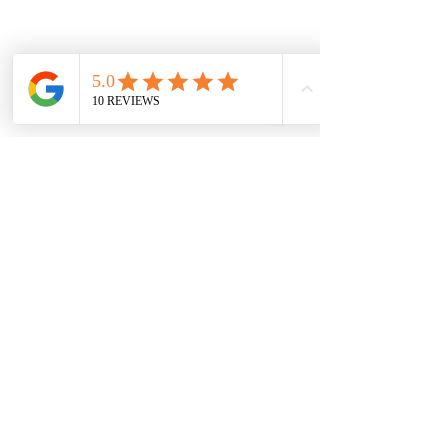
#theday
#linzer
#torta
#linzertorta
#sütemény
#gyümölcs
#süti
#csipke
#szilva
#idénygyümölcs