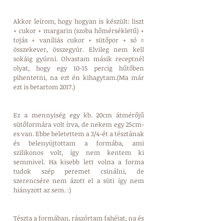
Akkor leírom, hogy hogyan is készült: liszt 
+ cukor + margarin (szoba hőmérsékletű) + 
tojás + vaníliás cukor + sütőpor + só = 
összekever, összegyúr. Elvileg nem kell 
sokáig gyúrni. Olvastam másik receptnél 
olyat, hogy egy 10-15 percig hűtőben 
pihentetni, na ezt én kihagytam.(Ma már 
ezt is betartom 2017.) 
Ez a mennyiség egy kb. 20cm átmérőjű 
sütőformára volt írva, de nekem egy 25cm-
es van. Ebbe beletettem a 3/4-ét a tésztának 
és belenyújtottam a formába, ami 
szilikonos volt, így nem kentem ki 
semmivel. Ha kisebb lett volna a forma 
tudok szép peremet csinálni, de 
szerencsére nem ázott el a süti így nem 
hiányzott az sem. :) 
Tészta a formában, rászórtam fahéjat, na és 