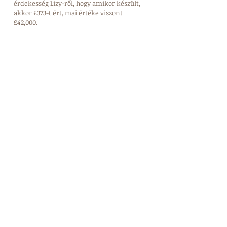
érdekesség Lizy-ről, hogy amikor készült, 
akkor £373-t ért, mai értéke viszont 
£42,000. 