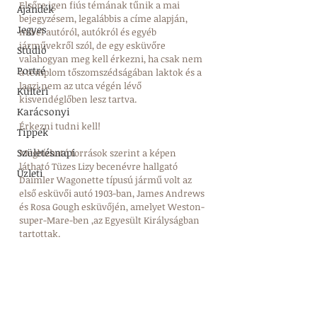
Elsőre igen fiús témának tűnik a mai 
Ajándék
bejegyzésem, legalábbis a címe alapján, 
Jegyes
mivel autóról, autókról és egyéb 
járművekről szól, de egy esküvőre 
Stúdió
valahogyan meg kell érkezni, ha csak nem 
Portré
a templom tőszomszédságában laktok és a 
lagzi nem az utca végén lévő 
Kültéri
kisvendéglőben lesz tartva. 
Karácsonyi
Érkezni tudni kell! 
Tippek
Születésnapi
Megbízható források szerint a képen 
látható Tüzes Lizy becenévre hallgató 
Üzleti
Daimler Wagonette típusú jármű volt az 
első esküvői autó 1903-ban, James Andrews 
és Rosa Gough esküvőjén, amelyet Weston-
super-Mare-ben ,az Egyesült Királyságban 
tartottak. 