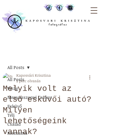
Bejegyzés
All Posts
Kaposvári Krisztina
All Posts
2 perc olvasás
Melyik volt az
Virág
Menyasszonyi Csokor
első esküvői autó?
Esküvő
Milyen
Téli
lehetőségeink
Család
vannak?
Kismama