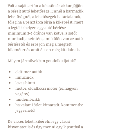
Volt a saját, aztán a kölcsön és akkor jöjjön 
a bérelt autó lehetősége. Ennél a harmadik 
lehetőségnél, a lehetőségek határtalanok, 
főleg ha a pénztárca bírja a kiképzést, mert 
a legtöbb helyen egy autó bérlése 
minimum 3-4 órához van kötve, a sofőr 
munkadíja szintén, ami külön van az autó 
bérlésétől és erre jön még a megtett 
kilométer és amit éppen még kitalálnak. 
Milyen járművekben gondolkodjatok? 
oldtimer autók  
limuzinok  
lovas hintó  
motor, oldalkocsi motor (ez nagyon 
vagány)  
tandembicikli  
ha valami ötlet kimaradt, kommentbe 
jegyezhető!  
De vicces lehet, kibérelni egy városi 
kisvonatot is és úgy menni egyik pontból a 