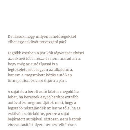
De lássuk, hogy milyen lehetőségekkel 
élhet egy esküvőt tervezgető pár? 
Legtöbb esetben a pár költségvetését elviszi 
az esküvő többi része és nem marad arra, 
hogy még az autó típusai is a 
legtökéletesebb legyen az alkalomra, 
hanem a megszokott közös autó kap 
ünnepi díszt és viszi útjára a párt. 
A saját és a bérelt autó köztes megoldása 
lehet, ha kerestek egy jó barátot extrább 
autóval és megmondjátok neki, hogy a 
legszebb nászajándék az lenne tőle, ha az 
esküvőn sofőrködne, persze a saját 
bejáratott autójával. Biztosan nem kaptok 
visszautasítást ilyen nemes felkérésre. 