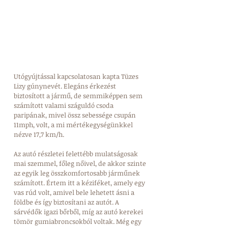
Utógyújtással kapcsolatosan kapta Tüzes 
Lizy gúnynevét. Elegáns érkezést 
biztosított a jármű, de semmiképpen sem 
számított valami száguldó csoda 
paripának, mivel össz sebessége csupán 
11mph, volt, a mi mértékegységünkkel 
nézve 17,7 km/h. 
Az autó részletei felettébb mulatságosak 
mai szemmel, főleg nőivel, de akkor szinte 
az egyik leg összkomfortosabb járműnek 
számított. Értem itt a kéziféket, amely egy 
vas rúd volt, amivel bele lehetett ásni a 
földbe és így biztosítani az autót. A 
sárvédők igazi bőrből, míg az autó kerekei 
tömör gumiabroncsokból voltak. Még egy 