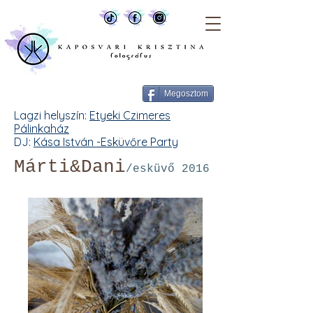
Megosztom
Lagzi helyszín:
Etyeki Czimeres
Pálinkaház
DJ:
Kása István -Esküvőre Party
Márti&Dani
/esküvő 2016