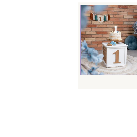
Ajándék
Jegyes
Születésnapi
Üz