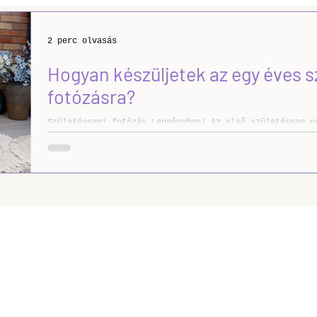
Stúdió
Portré
Kültéri
Karácsonyi
Tip
2 perc olvasás
Hogyan készüljetek az egy éves s
leti
fotózásra?
Születésnapi fotózás Lepsényben! Az első születésnap eg
nemcsak a kis ünnepelt, hanem az egész család számára.