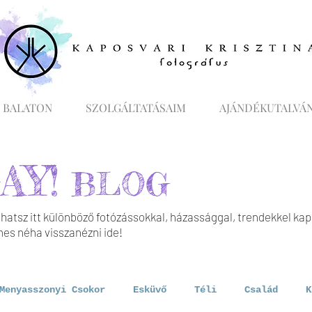
 BALATON
SZOLGÁLTATÁSAIM
AJÁNDÉKUTALVÁ
AY!
BLOG
hatsz itt különböző fotózássokkal, házassággal, trendekkel ka
s néha visszanézni ide!
Menyasszonyi Csokor
Esküvő
Téli
Család
K