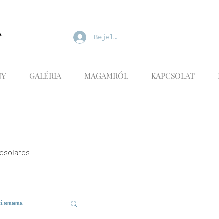
Bejelentkezés
NY
GALÉRIA
MAGAMRÓL
KAPCSOLAT
pcsolatos
ismama