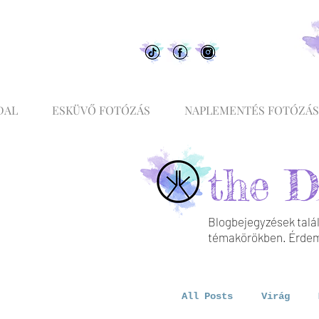
DAL
ESKÜVŐ FOTÓZÁS
NAPLEMENTÉS FOTÓZÁS
the D
Blogbejegyzések talál
témakörökben. Érdeme
All Posts
Virág