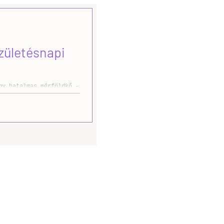
pek
zületésnapi
y hatalmas mérföldkő –
 Egy...